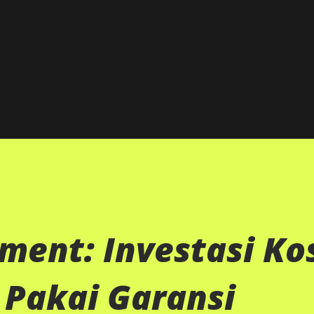
Langsung ke konten utama
ment: Investasi Ko
 Pakai Garansi