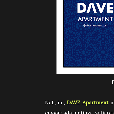
Nah, ini,
DAVE Apartment
me
enggak ada matinya, setiap t