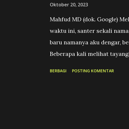
Oktober 20, 2023
g
Mahfud MD (dok. Google) Mel
a
n
waktu ini, santer sekali n
baru namanya aku dengar, bel
Beberapa kali melihat tayang
diwawancara atau mengisi se
BERBAGI
POSTING KOMENTAR
caranya menyampaikan pesan. 
mengungkapkan atau membongk
menonton film-film detektif.
tahun dan kita akan bertemu
pesta rakyat terbesar, iya, 