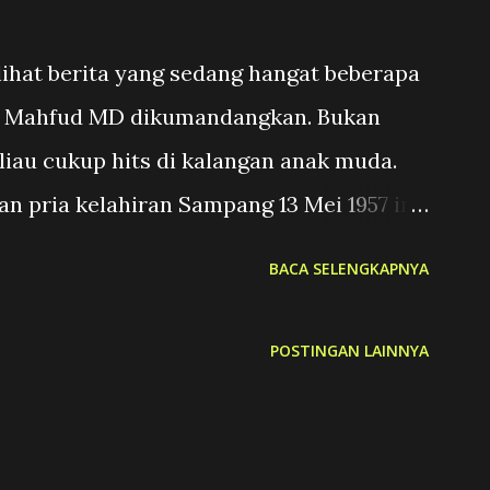
ihat berita yang sedang hangat beberapa
ama Mahfud MD dikumandangkan. Bukan
iau cukup hits di kalangan anak muda.
an pria kelahiran Sampang 13 Mei 1957 ini
buah acara, selalu kagum dengan
BACA SELENGKAPNYA
Beliau ini jujur dan berani dalam
ar kasus. Seru sekali, seperti sedang
POSTINGAN LAINNYA
 Tahun 2023, sebentar lagi menuju akhir
 dengan 2024. Tahun di mana akan ada
pemilihan umum pemimpin negara. Hiruk-