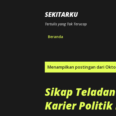
SEKITARKU
Tertulis yang Tak Terucap
Beranda
P
Menampilkan postingan dari Okto
o
s
Sikap Teladan
t
Karier Politi
i
n