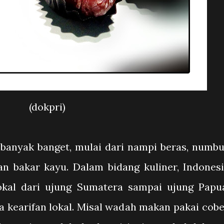
(dokpri)
u banyak banget, mulai dari nampi beras, numb
an bakar kayu. Dalam bidang kuliner, Indones
okal dari ujung Sumatera sampai ujung Papu
 kearifan lokal. Misal wadah makan pakai cob