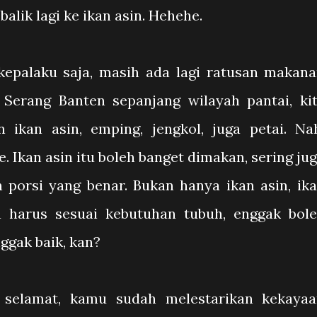
 balik lagi ke ikan asin. Hehehe.
 kepalaku saja, masih ada lagi ratusan makan
e Serang Banten sepanjang wilayah pantai, ki
kan asin, emping, jengkol, juga petai. Na
e. Ikan asin itu boleh banget dimakan, sering ju
 porsi yang benar. Bukan hanya ikan asin, ik
 harus sesuai kebutuhan tubuh, enggak bol
nggak baik, kan?
, selamat, kamu sudah melestarikan kekaya