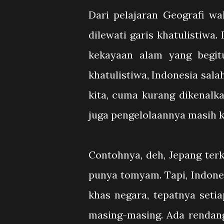
Dari pelajaran Geografi wa
dilewati garis khatulistiwa.
kekayaan alam yang begit
khatulistiwa, Indonesia sala
kita, cuma kurang dikenalk
juga pengelolaannya masih k
Contohnya, deh, Jepang terk
punya tomyam. Tapi, Indon
khas negara, tepatnya set
masing-masing. Ada rendang,