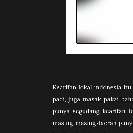
Kearifan lokal indonesia it
padi, juga masak pakai bah
punya segudang kearifan l
masing-masing daerah punya