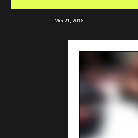
Mei 21, 2018