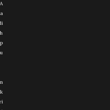
A
na
di
eh
ap
au
an
uk
ri