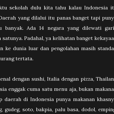
ktu sekolah dulu kita tahu kalau Indonesia i
 Daerah yang dilalui itu panas banget tapi pun
u banyak. Ada 14 negara yang dilewati gar
h satunya. Padahal, ya kelihatan banget kekaya
an ke dunia luar dan pengolahan masih standa
urang tertata.
enal dengan sushi, Italia dengan pizza, Thaila
esia enggak cuma satu menu aja, bukan makan
iap daerah di Indonesia punya makanan khasn
 gudeg, soto, bakpia, palu basa, dodol, empin