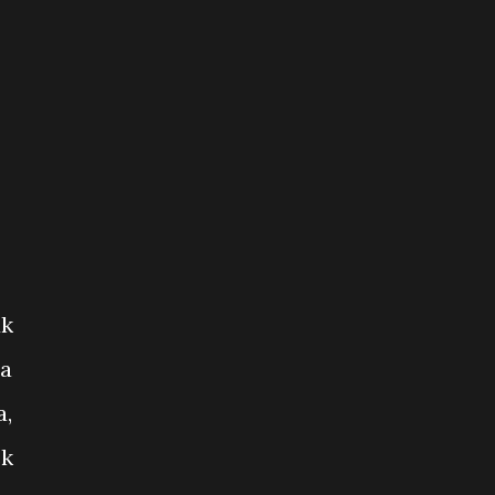
uk
ia
a,
ek