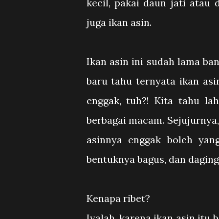
kecil, pakai daun jati atau 
juga ikan asin.
Ikan asin ini sudah lama ban
baru tahu ternyata ikan as
enggak, tuh?! Kita tahu la
berbagai macam. Sejujurnya, 
asinnya enggak boleh yang
bentuknya bagus, dan dagin
Kenapa ribet?
Iyalah, karena ikan asin itu